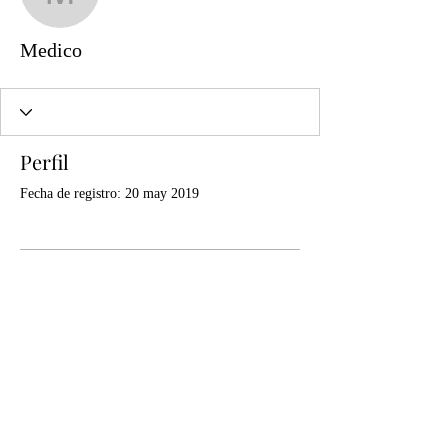
Medico
Medico
Perfil
Fecha de registro: 20 may 2019
Aún no hay nada que
mostrar aquí
Cuando este miembro agregue información
sobre sí mismo, podrás verla aquí.