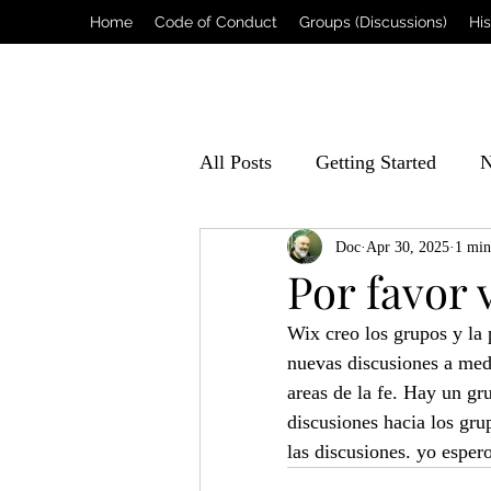
Home
Code of Conduct
Groups (Discussions)
Hi
All Posts
Getting Started
N
Doc
Apr 30, 2025
1 min
Por favor 
Wix creo los grupos y la 
nuevas discusiones a med
areas de la fe. Hay un gru
discusiones hacia los gru
las discusiones. yo espero