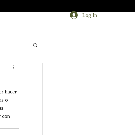
Log In
er hacer 
as o 
as 
r con 