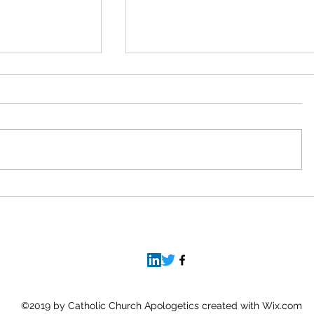
Wix
 de forum. Wix me
Buenas a todos, Discusiones es parte
 de 2025, no se va
informó que empezando el 15 de mayo
ha poder hacer discusiones....
©2019 by Catholic Church Apologetics created with Wix.com