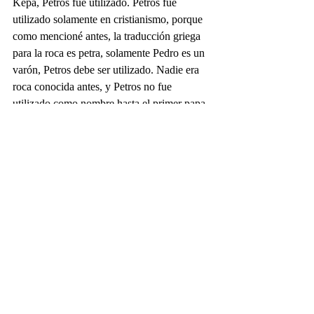
Kepa, Petros fue utilizado. Petros fue 
utilizado solamente en cristianismo, porque 
como mencioné antes, la traducción griega 
para la roca es petra, solamente Pedro es un 
varón, Petros debe ser utilizado. Nadie era 
roca conocida antes, y Petros no fue 
utilizado como nombre hasta el primer papa 
de la Iglesia Católica, la única fundada por 
Jesús. "Kepa" no era un nombre humano 
hasta que Jesús cambió el nombre de Simón 
a ése. Explicamos porqué ya. La Biblia está 
sin errores, pero la interpretación personal 
puede errar, porqué la interpretación está 
para laIglesia. Espero que usted entienda 
más sobre la Mateo 16:18-19. Qué dije es la 
verdad. 
Algunos dicen que el uso de dos diversas 
palabras en la traducción demuestra una 