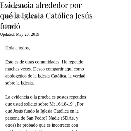
Evidencia alrededor por
Getting Started
qué la Iglesia Católica Jesús
News about CCA group
fundó
Español
Updated:
May 28, 2019
Hola a todos,
Esto es de otras comunidades. He repetido 
muchas veces. Deseo compartir aquí como 
apologético de la Iglesia Católica, la verdad 
sobre la Iglesia.
La evidencia o la prueba es postes repetidos 
que usted solicitó sobre Mt 16:18-19. ¿Por 
qué Jesús fundo la Iglesia Católica en la 
persona de San Pedro? Nadie (SDAs, y 
otros) ha probado que es incorrecto con 