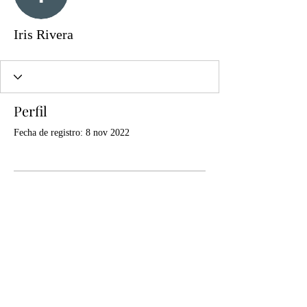
Iris Rivera
Perfil
Fecha de registro: 8 nov 2022
Aún no hay nada que
mostrar aquí
Cuando este miembro agregue información
sobre sí mismo, podrás verla aquí.