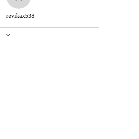
revikax538
revikax538