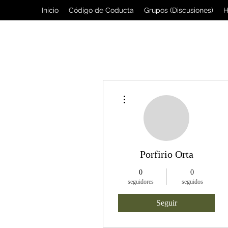
Inicio
Código de Coducta
Grupos (Discusiones)
H
Más acciones
Porfirio Orta
0
0
seguidores
seguidos
Seguir