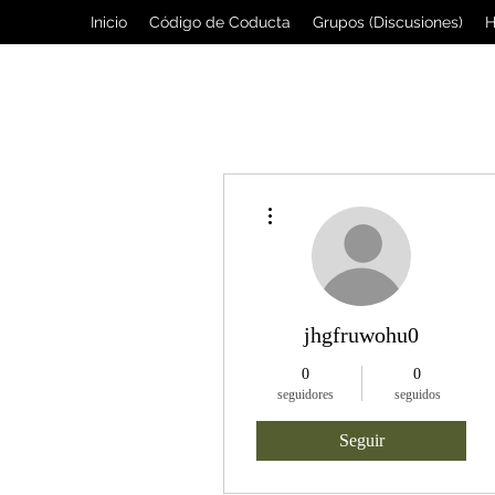
Inicio
Código de Coducta
Grupos (Discusiones)
H
Más acciones
jhgfruwohu0
0
0
seguidores
seguidos
Seguir