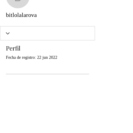
bitlolalarova
bitlolalarova
Perfil
Fecha de registro: 22 jun 2022
Aún no hay nada que
mostrar aquí
Cuando este miembro agregue información
sobre sí mismo, podrás verla aquí.