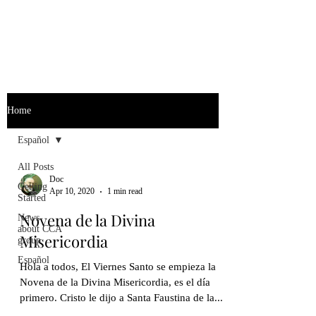
Home
Español
All Posts
Doc
Getting
Apr 10, 2020
1 min read
Started
Novena de la Divina
News
about CCA
Misericordia
group
Español
Hola a todos, El Viernes Santo se empieza la
Novena de la Divina Misericordia, es el día
primero. Cristo le dijo a Santa Faustina de la...