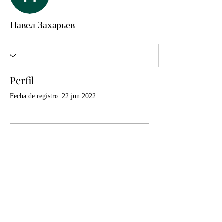
Павел Захарьев
Perfil
Fecha de registro: 22 jun 2022
Aún no hay nada que
mostrar aquí
Cuando este miembro agregue información
sobre sí mismo, podrás verla aquí.