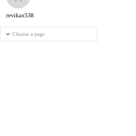
revikax538
revikax538